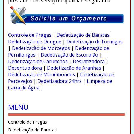
prestando um serviço de qualidade e garantia.
.
Controle de Pragas
|
Dedetização de Baratas
|
Dedetização de Dengue
|
Dedetização de Formigas
|
Dedetização de Morcegos
|
Dedetização de
Pernilongos
|
Dedetização de Escorpião
|
Dedetização de Carunchos
|
Desratizadora
|
Desentupidora
|
Dedetização de Aranhas
|
Dedetização de Marimbondos
|
Dedetização de
Percevejos
|
Dedetizadora 24hrs
|
Limpeza de
Caixa de Água
|
.
MENU
Controle de Pragas
Dedetização de Baratas