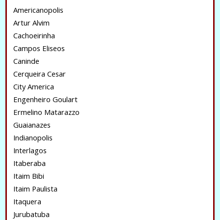
Americanopolis
Artur Alvim
Cachoeirinha
Campos Eliseos
Caninde
Cerqueira Cesar
City America
Engenheiro Goulart
Ermelino Matarazzo
Guaianazes
Indianopolis
Interlagos
Itaberaba
Itaim Bibi
Itaim Paulista
Itaquera
Jurubatuba