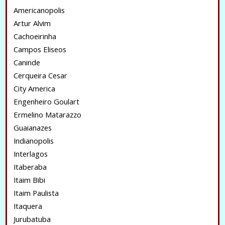
Americanopolis
Artur Alvim
Cachoeirinha
Campos Eliseos
Caninde
Cerqueira Cesar
City America
Engenheiro Goulart
Ermelino Matarazzo
Guaianazes
Indianopolis
Interlagos
Itaberaba
Itaim Bibi
Itaim Paulista
Itaquera
Jurubatuba