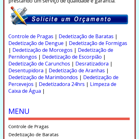
prestando um serviço de qualidade e garantia.
.
Controle de Pragas
|
Dedetização de Baratas
|
Dedetização de Dengue
|
Dedetização de Formigas
|
Dedetização de Morcegos
|
Dedetização de
Pernilongos
|
Dedetização de Escorpião
|
Dedetização de Carunchos
|
Desratizadora
|
Desentupidora
|
Dedetização de Aranhas
|
Dedetização de Marimbondos
|
Dedetização de
Percevejos
|
Dedetizadora 24hrs
|
Limpeza de
Caixa de Água
|
.
MENU
Controle de Pragas
Dedetização de Baratas